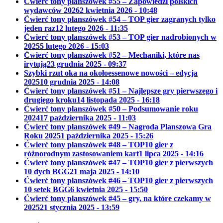
Ćwierć tony planszówek #55 – Zapowiedzi polskich
wydawców 2026
2 kwietnia 2026 - 10:48
Ćwierć tony planszówek #54 – TOP gier zagranych tylko
jeden raz
12 lutego 2026 - 11:35
Ćwierć tony planszówek #53 – TOP gier nadrobionych w
2025
5 lutego 2026 - 15:03
Ćwierć tony planszówek #52 – Mechaniki, które nas
irytują
23 grudnia 2025 - 09:37
Szybki rzut oka na okołoessenowe nowości – edycja
2025
10 grudnia 2025 - 14:08
Ćwierć tony planszówek #51 – Najlepsze gry pierwszego i
drugiego kroku
14 listopada 2025 - 16:18
Ćwierć tony planszówek #50 – Podsumowanie roku
2024
17 października 2025 - 11:03
Ćwierć tony planszówek #49 – Nagroda Planszowa Gra
Roku 2025
1 października 2025 - 15:26
Ćwierć tony planszówek #48 – TOP10 gier z
różnorodnym zastosowaniem kart
1 lipca 2025 - 14:16
Ćwierć tony planszówek #47 – TOP10 gier z pierwszych
10 dych BGG
21 maja 2025 - 14:10
Ćwierć tony planszówek #46 – TOP10 gier z pierwszych
10 setek BGG
6 kwietnia 2025 - 15:50
Ćwierć tony planszówek #45 – gry, na które czekamy w
2025
21 stycznia 2025 - 13:59