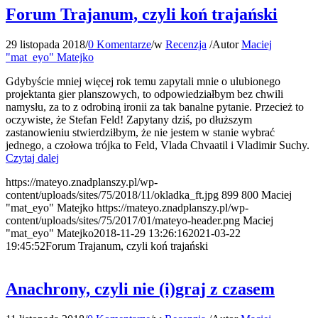
Forum Trajanum, czyli koń trajański
29 listopada 2018
/
0 Komentarze
/
w
Recenzja
/
Autor
Maciej
"mat_eyo" Matejko
Gdybyście mniej więcej rok temu zapytali mnie o ulubionego
projektanta gier planszowych, to odpowiedziałbym bez chwili
namysłu, za to z odrobiną ironii za tak banalne pytanie. Przecież to
oczywiste, że Stefan Feld! Zapytany dziś, po dłuższym
zastanowieniu stwierdziłbym, że nie jestem w stanie wybrać
jednego, a czołowa trójka to Feld, Vlada Chvaatil i Vladimir Suchy.
Czytaj dalej
https://mateyo.znadplanszy.pl/wp-
content/uploads/sites/75/2018/11/okladka_ft.jpg
899
800
Maciej
"mat_eyo" Matejko
https://mateyo.znadplanszy.pl/wp-
content/uploads/sites/75/2017/01/mateyo-header.png
Maciej
"mat_eyo" Matejko
2018-11-29 13:26:16
2021-03-22
19:45:52
Forum Trajanum, czyli koń trajański
Anachrony, czyli nie (i)graj z czasem