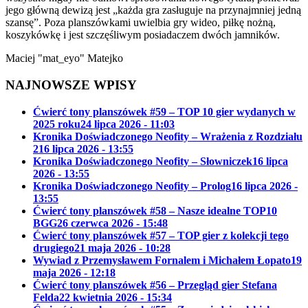
jego główną dewizą jest „każda gra zasługuje na przynajmniej jedną
szansę”. Poza planszówkami uwielbia gry wideo, piłkę nożną,
koszykówkę i jest szczęśliwym posiadaczem dwóch jamników.
Maciej "mat_eyo" Matejko
NAJNOWSZE WPISY
Ćwierć tony planszówek #59 – TOP 10 gier wydanych w
2025 roku
24 lipca 2026 - 11:03
Kronika Doświadczonego Neofity – Wrażenia z Rozdziału
2
16 lipca 2026 - 13:55
Kronika Doświadczonego Neofity – Słowniczek
16 lipca
2026 - 13:55
Kronika Doświadczonego Neofity – Prolog
16 lipca 2026 -
13:55
Ćwierć tony planszówek #58 – Nasze idealne TOP10
BGG
26 czerwca 2026 - 15:48
Ćwierć tony planszówek #57 – TOP gier z kolekcji tego
drugiego
21 maja 2026 - 10:28
Wywiad z Przemysławem Fornalem i Michałem Łopato
19
maja 2026 - 12:18
Ćwierć tony planszówek #56 – Przegląd gier Stefana
Felda
22 kwietnia 2026 - 15:34