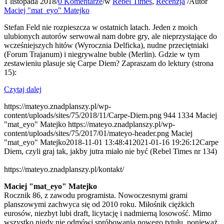
1 listopada 2018
/
0 Komentarze
/
w
Rebel Times
,
Recenzja
/
Autor
Maciej "mat_eyo" Matejko
Stefan Feld nie rozpieszcza w ostatnich latach. Jeden z moich
ulubionych autorów serwował nam dobre gry, ale nieprzystające do
wcześniejszych hitów (Wyrocznia Delficka), nudne przeciętniaki
(Forum Trajanum) i niegrywalne buble (Merlin). Gdzie w tym
zestawieniu plasuje się Carpe Diem? Zapraszam do lektury (strona
15):
Czytaj dalej
https://mateyo.znadplanszy.pl/wp-
content/uploads/sites/75/2018/11/Carpe-Diem.png
944
1334
Maciej
"mat_eyo" Matejko
https://mateyo.znadplanszy.pl/wp-
content/uploads/sites/75/2017/01/mateyo-header.png
Maciej
"mat_eyo" Matejko
2018-11-01 13:48:41
2021-01-16 19:26:12
Carpe
Diem, czyli graj tak, jakby jutra miało nie być (Rebel Times nr 134)
https://mateyo.znadplanszy.pl/kontakt/
Maciej "mat_eyo" Matejko
Rocznik 86, z zawodu programista. Nowoczesnymi grami
planszowymi zachwyca się od 2010 roku. Miłośnik ciężkich
eurosów, niezbyt lubi draft, licytację i nadmierną losowość. Mimo
wszystko nigdy nie odmówi spróbowania nowego tytułu, ponieważ