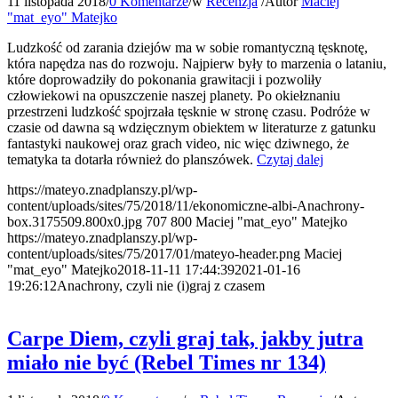
11 listopada 2018
/
0 Komentarze
/
w
Recenzja
/
Autor
Maciej
"mat_eyo" Matejko
Ludzkość od zarania dziejów ma w sobie romantyczną tęsknotę,
która napędza nas do rozwoju. Najpierw były to marzenia o lataniu,
które doprowadziły do pokonania grawitacji i pozwoliły
człowiekowi na opuszczenie naszej planety. Po okiełznaniu
przestrzeni ludzkość spojrzała tęsknie w stronę czasu. Podróże w
czasie od dawna są wdzięcznym obiektem w literaturze z gatunku
fantastyki naukowej oraz grach video, nic więc dziwnego, że
tematyka ta dotarła również do planszówek.
Czytaj dalej
https://mateyo.znadplanszy.pl/wp-
content/uploads/sites/75/2018/11/ekonomiczne-albi-Anachrony-
box.3175509.800x0.jpg
707
800
Maciej "mat_eyo" Matejko
https://mateyo.znadplanszy.pl/wp-
content/uploads/sites/75/2017/01/mateyo-header.png
Maciej
"mat_eyo" Matejko
2018-11-11 17:44:39
2021-01-16
19:26:12
Anachrony, czyli nie (i)graj z czasem
Carpe Diem, czyli graj tak, jakby jutra
miało nie być (Rebel Times nr 134)