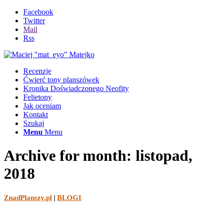
Facebook
Twitter
Mail
Rss
Recenzje
Ćwierć tony planszówek
Kronika Doświadczonego Neofity
Felietony
Jak oceniam
Kontakt
Szukaj
Menu
Menu
Archive for month: listopad,
2018
ZnadPlanszy.pl
|
BLOGI