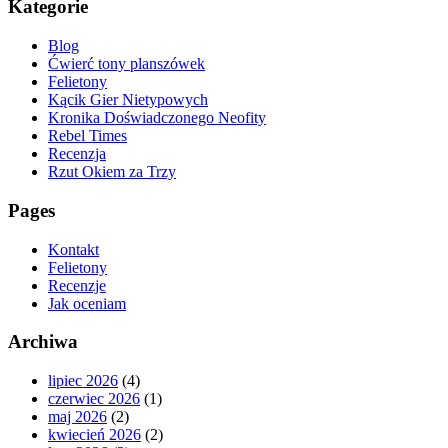
Kategorie
Blog
Ćwierć tony planszówek
Felietony
Kącik Gier Nietypowych
Kronika Doświadczonego Neofity
Rebel Times
Recenzja
Rzut Okiem za Trzy
Pages
Kontakt
Felietony
Recenzje
Jak oceniam
Archiwa
lipiec 2026
(4)
czerwiec 2026
(1)
maj 2026
(2)
kwiecień 2026
(2)