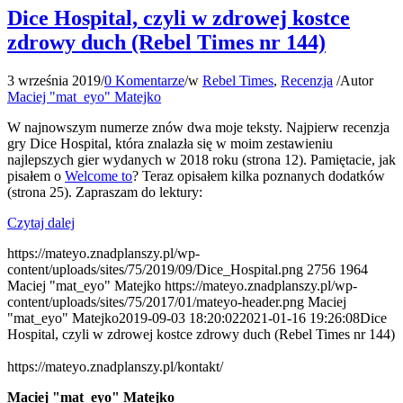
Dice Hospital, czyli w zdrowej kostce
zdrowy duch (Rebel Times nr 144)
3 września 2019
/
0 Komentarze
/
w
Rebel Times
,
Recenzja
/
Autor
Maciej "mat_eyo" Matejko
W najnowszym numerze znów dwa moje teksty. Najpierw recenzja
gry Dice Hospital, która znalazła się w moim zestawieniu
najlepszych gier wydanych w 2018 roku (strona 12). Pamiętacie, jak
pisałem o
Welcome to
? Teraz opisałem kilka poznanych dodatków
(strona 25). Zapraszam do lektury:
Czytaj dalej
https://mateyo.znadplanszy.pl/wp-
content/uploads/sites/75/2019/09/Dice_Hospital.png
2756
1964
Maciej "mat_eyo" Matejko
https://mateyo.znadplanszy.pl/wp-
content/uploads/sites/75/2017/01/mateyo-header.png
Maciej
"mat_eyo" Matejko
2019-09-03 18:20:02
2021-01-16 19:26:08
Dice
Hospital, czyli w zdrowej kostce zdrowy duch (Rebel Times nr 144)
https://mateyo.znadplanszy.pl/kontakt/
Maciej "mat_eyo" Matejko