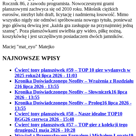
Rocznik 86, z zawodu programista. Nowoczesnymi grami
planszowymi zachwyca się od 2010 roku. Miłośnik ciężkich
eurosów, niezbyt lubi draft, licytację i nadmierną losowość. Mimo
wszystko nigdy nie odmówi spróbowania nowego tytułu, ponieważ
jego główną dewizą jest „każda gra zasługuje na przynajmniej jedną
szansę”. Poza planszówkami uwielbia gry wideo, piłkę nożną,
koszykówkę i jest szczęśliwym posiadaczem dwóch jamników.
Maciej "mat_eyo" Matejko
NAJNOWSZE WPISY
Ćwierć tony planszówek #59 – TOP 10 gier wydanych w
2025 roku
24 lipca 2026 - 11:03
Kronika Doświadczonego Neofity – Wrażenia z Rozdziału
2
16 lipca 2026 - 13:55
Kronika Doświadczonego Neofity – Słowniczek
16 lipca
2026 - 13:55
Kronika Doświadczonego Neofity – Prolog
16 lipca 2026 -
13:55
Ćwierć tony planszówek #58 – Nasze idealne TOP10
BGG
26 czerwca 2026 - 15:48
Ćwierć tony planszówek #57 – TOP gier z kolekcji tego
drugiego
21 maja 2026 - 10:28
Wywiad z Przemysławem Fornalem i Michałem Łopato
19