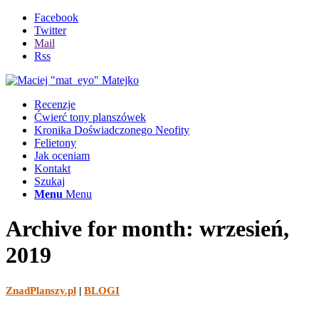
Facebook
Twitter
Mail
Rss
Recenzje
Ćwierć tony planszówek
Kronika Doświadczonego Neofity
Felietony
Jak oceniam
Kontakt
Szukaj
Menu
Menu
Archive for month: wrzesień,
2019
ZnadPlanszy.pl
|
BLOGI