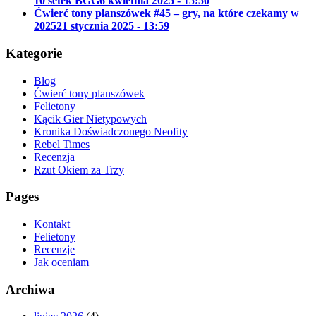
10 setek BGG
6 kwietnia 2025 - 15:50
Ćwierć tony planszówek #45 – gry, na które czekamy w
2025
21 stycznia 2025 - 13:59
Kategorie
Blog
Ćwierć tony planszówek
Felietony
Kącik Gier Nietypowych
Kronika Doświadczonego Neofity
Rebel Times
Recenzja
Rzut Okiem za Trzy
Pages
Kontakt
Felietony
Recenzje
Jak oceniam
Archiwa