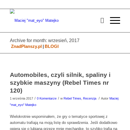
Archive for month: wrzesień, 2017
ZnadPlanszy.pl
|
BLOGI
Automobiles, czyli silnik, spaliny i
szybkie maszyny (Rebel Times nr
120)
/
/
/
1 września 2017
0 Komentarze
w
Rebel Times
,
Recenzja
Autor
Maciej
"mat_eyo" Matejko
Wielokrotnie wspominałem, że gry o tematyce sportowej z
automatu trafiają na moją listę do sprawdzenia. Jeśli dodatkowo
opiera się o lubianą przeze mnie mechanikę, to szybko trafia na