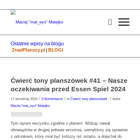
Ostatnie wpisy na blogu
ZnadPlanszy.pl
|
BLOGI
Ćwierć tony planszówek #41 – Nasze
oczekiwania przed Essen Spiel 2024
/
/
/
17 września 2024
0 Komentarze
w
Ćwierć tony planszówek
Autor
Maciej "mat_eyo" Matejko
Tym razem wszystko zgodnie z planem. Widząc nawał
obowiązków w drugiej połowie września, uwinęliśmy się sprawnie
z odcinkiem, który miał być krótszy niż ostatni, a dojechał do