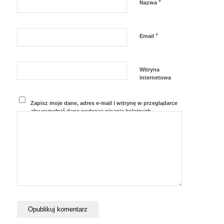
*
Nazwa
*
Email
Witryna
internetowa
Zapisz moje dane, adres e-mail i witrynę w przeglądarce
aby wypełnić dane podczas pisania kolejnych
komentarzy.