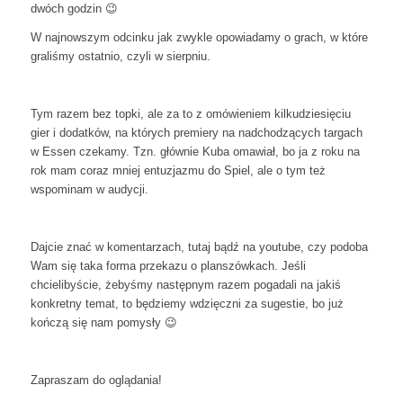
dwóch godzin 😉
W najnowszym odcinku jak zwykle opowiadamy o grach, w które
graliśmy ostatnio, czyli w sierpniu.
Tym razem bez topki, ale za to z omówieniem kilkudziesięciu
gier i dodatków, na których premiery na nadchodzących targach
w Essen czekamy. Tzn. głównie Kuba omawiał, bo ja z roku na
rok mam coraz mniej entuzjazmu do Spiel, ale o tym też
wspominam w audycji.
Dajcie znać w komentarzach, tutaj bądź na youtube, czy podoba
Wam się taka forma przekazu o planszówkach. Jeśli
chcielibyście, żebyśmy następnym razem pogadali na jakiś
konkretny temat, to będziemy wdzięczni za sugestie, bo już
kończą się nam pomysły 😉
Zapraszam do oglądania!