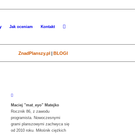
y
Jak oceniam
Kontakt
ZnadPlanszy.pl
|
BLOGI
Maciej "mat_eyo" Matejko
Rocznik 86, z zawodu
programista. Nowoczesnymi
grami planszowymi zachwyca się
od 2010 roku. Miłośnik ciężkich