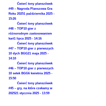
Ćwierć tony planszówek
#49 – Nagroda Planszowa Gra
Roku 2025
1 października 2025 -
15:26
Ćwierć tony planszówek
#48 – TOP10 gier z
różnorodnym zastosowaniem
kart
1 lipca 2025 - 14:16
Ćwierć tony planszówek
#47 – TOP10 gier z pierwszych
10 dych BGG
21 maja 2025 -
14:10
Ćwierć tony planszówek
#46 – TOP10 gier z pierwszych
10 setek BGG
6 kwietnia 2025 -
15:50
Ćwierć tony planszówek
#45 – gry, na które czekamy w
2025
21 stycznia 2025 - 13:59