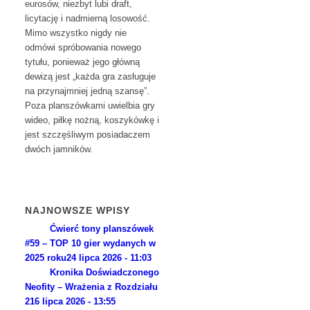
eurosów, niezbyt lubi draft,
licytację i nadmierną losowość.
Mimo wszystko nigdy nie
odmówi spróbowania nowego
tytułu, ponieważ jego główną
dewizą jest „każda gra zasługuje
na przynajmniej jedną szansę”.
Poza planszówkami uwielbia gry
wideo, piłkę nożną, koszykówkę i
jest szczęśliwym posiadaczem
dwóch jamników.
NAJNOWSZE WPISY
Ćwierć tony planszówek
#59 – TOP 10 gier wydanych w
2025 roku
24 lipca 2026 - 11:03
Kronika Doświadczonego
Neofity – Wrażenia z Rozdziału
2
16 lipca 2026 - 13:55