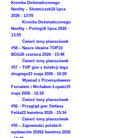
Kronika Doświadczonego
Neofity – Słowniczek
16 lipca
2026 - 13:55
Kronika Doświadczonego
Neofity – Prolog
16 lipca 2026 -
13:55
Ćwierć tony planszówek
#58 – Nasze idealne TOP10
BGG
26 czerwca 2026 - 15:48
Ćwierć tony planszówek
#57 – TOP gier z kolekcji tego
drugiego
21 maja 2026 - 10:28
Wywiad z Przemysławem
Fornalem i Michałem Łopato
19
maja 2026 - 12:18
Ćwierć tony planszówek
#56 – Przegląd gier Stefana
Felda
22 kwietnia 2026 - 15:34
Ćwierć tony planszówek
#55 – Zapowiedzi polskich
wydawców 2026
2 kwietnia 2026