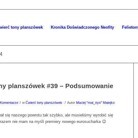
wierć tony planszówek
Kronika Doświadczonego Neofity
Felieton
24
ony planszówek #39 – Podsumowanie
/
/
 Komentarze
w
Ćwierć tony planszówek
Autor
Maciej "mat_eyo" Matejko
wał się naszego powrotu tak szybko, ale musieliśmy wyrobić się
m razem nie mam na myśli premiery nowego eurosucharka 😉