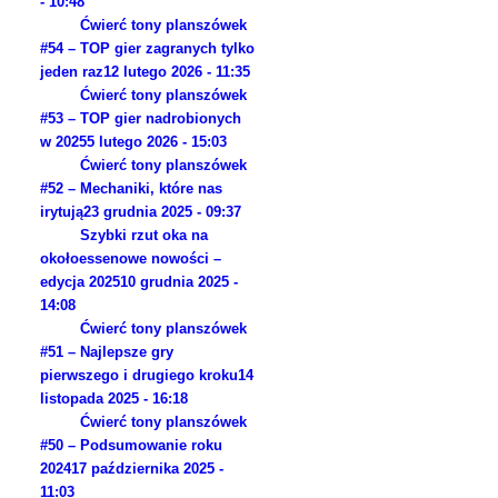
- 10:48
Ćwierć tony planszówek
#54 – TOP gier zagranych tylko
jeden raz
12 lutego 2026 - 11:35
Ćwierć tony planszówek
#53 – TOP gier nadrobionych
w 2025
5 lutego 2026 - 15:03
Ćwierć tony planszówek
#52 – Mechaniki, które nas
irytują
23 grudnia 2025 - 09:37
Szybki rzut oka na
okołoessenowe nowości –
edycja 2025
10 grudnia 2025 -
14:08
Ćwierć tony planszówek
#51 – Najlepsze gry
pierwszego i drugiego kroku
14
listopada 2025 - 16:18
Ćwierć tony planszówek
#50 – Podsumowanie roku
2024
17 października 2025 -
11:03