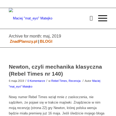
Archive for month: maj, 2019
ZnadPlanszy.pl
|
BLOGI
Newton, czyli mechanika klasyczna
(Rebel Times nr 140)
/
/
/
6 maja 2019
0 Komentarze
w
Rebel Times
,
Recenzja
Autor
Maciej
"mat_eyo" Matejko
Nowy numer Rebel Times wziął mnie z zaskoczenia, nie
sądziłem, że pojawi się w trakcie majówki. Znajdziecie w nim
moją recenzję (strona 22) gry Newton, której polska wersja
będzie miała premierę już 16 maja. Jeśli śledzicie mojego bloga