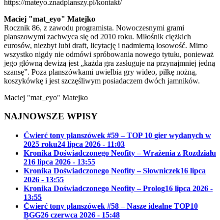
https://mateyo.znadplanszy.pl/kontakt/
Maciej "mat_eyo" Matejko
Rocznik 86, z zawodu programista. Nowoczesnymi grami
planszowymi zachwyca się od 2010 roku. Miłośnik ciężkich
eurosów, niezbyt lubi draft, licytację i nadmierną losowość. Mimo
wszystko nigdy nie odmówi spróbowania nowego tytułu, ponieważ
jego główną dewizą jest „każda gra zasługuje na przynajmniej jedną
szansę”. Poza planszówkami uwielbia gry wideo, piłkę nożną,
koszykówkę i jest szczęśliwym posiadaczem dwóch jamników.
Maciej "mat_eyo" Matejko
NAJNOWSZE WPISY
Ćwierć tony planszówek #59 – TOP 10 gier wydanych w
2025 roku
24 lipca 2026 - 11:03
Kronika Doświadczonego Neofity – Wrażenia z Rozdziału
2
16 lipca 2026 - 13:55
Kronika Doświadczonego Neofity – Słowniczek
16 lipca
2026 - 13:55
Kronika Doświadczonego Neofity – Prolog
16 lipca 2026 -
13:55
Ćwierć tony planszówek #58 – Nasze idealne TOP10
BGG
26 czerwca 2026 - 15:48