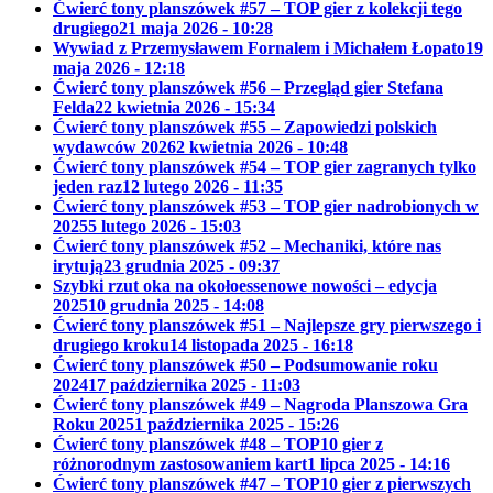
Ćwierć tony planszówek #57 – TOP gier z kolekcji tego
drugiego
21 maja 2026 - 10:28
Wywiad z Przemysławem Fornalem i Michałem Łopato
19
maja 2026 - 12:18
Ćwierć tony planszówek #56 – Przegląd gier Stefana
Felda
22 kwietnia 2026 - 15:34
Ćwierć tony planszówek #55 – Zapowiedzi polskich
wydawców 2026
2 kwietnia 2026 - 10:48
Ćwierć tony planszówek #54 – TOP gier zagranych tylko
jeden raz
12 lutego 2026 - 11:35
Ćwierć tony planszówek #53 – TOP gier nadrobionych w
2025
5 lutego 2026 - 15:03
Ćwierć tony planszówek #52 – Mechaniki, które nas
irytują
23 grudnia 2025 - 09:37
Szybki rzut oka na okołoessenowe nowości – edycja
2025
10 grudnia 2025 - 14:08
Ćwierć tony planszówek #51 – Najlepsze gry pierwszego i
drugiego kroku
14 listopada 2025 - 16:18
Ćwierć tony planszówek #50 – Podsumowanie roku
2024
17 października 2025 - 11:03
Ćwierć tony planszówek #49 – Nagroda Planszowa Gra
Roku 2025
1 października 2025 - 15:26
Ćwierć tony planszówek #48 – TOP10 gier z
różnorodnym zastosowaniem kart
1 lipca 2025 - 14:16
Ćwierć tony planszówek #47 – TOP10 gier z pierwszych