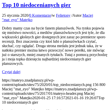
Top 10 niedocenianych gier
25 stycznia 2020
/
0 Komentarze
/
w
Felietony
/
Autor
Maciej
"mat_eyo" Matejko
Dobry mamy czas na bycie fanem planszówek. Na rynku pojawia
się mnóstwo nowości, a mediów planszówkowych jest tyle, że dla
większości głośnych gier dostępnych jest zaraz po premierze sporo
recenzji. Bez znaczenia czy ktoś lubi o planszówkach czytać,
słuchać, czy oglądać. Druga strona medalu jest jednak taka, że w
natłoku premier można łatwo przeoczyć nowe perełki, nie mówiąc
już o starszych, mniej znanych tytułach. Tutaj z pomocą przychodzę
ja i moja topka dziesięciu najbardziej niedocenianych gier
planszowych.
Czytaj dalej
https://mateyo.znadplanszy.pl/wp-
content/uploads/sites/75/2020/01/top_niedocenianych.png
156
800
Maciej "mat_eyo" Matejko
https://mateyo.znadplanszy.pl/wp-
content/uploads/sites/75/2017/01/mateyo-header.png
Maciej
"mat_eyo" Matejko
2020-01-25 17:16:57
2021-01-16 19:26:07
Top
10 niedocenianych gier