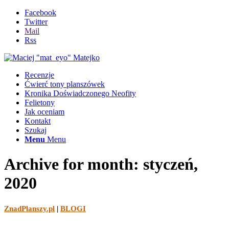
Facebook
Twitter
Mail
Rss
Recenzje
Ćwierć tony planszówek
Kronika Doświadczonego Neofity
Felietony
Jak oceniam
Kontakt
Szukaj
Menu
Menu
Archive for month: styczeń,
2020
ZnadPlanszy.pl
|
BLOGI