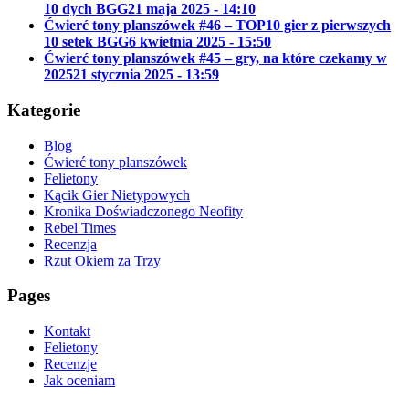
10 dych BGG
21 maja 2025 - 14:10
Ćwierć tony planszówek #46 – TOP10 gier z pierwszych
10 setek BGG
6 kwietnia 2025 - 15:50
Ćwierć tony planszówek #45 – gry, na które czekamy w
2025
21 stycznia 2025 - 13:59
Kategorie
Blog
Ćwierć tony planszówek
Felietony
Kącik Gier Nietypowych
Kronika Doświadczonego Neofity
Rebel Times
Recenzja
Rzut Okiem za Trzy
Pages
Kontakt
Felietony
Recenzje
Jak oceniam