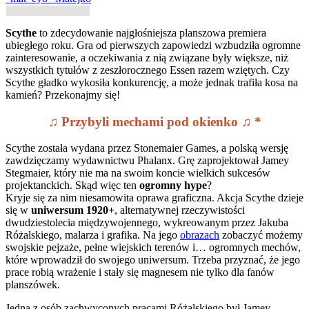
Scythe
to zdecydowanie najgłośniejsza planszowa premiera
ubiegłego roku. Gra od pierwszych zapowiedzi wzbudziła ogromne
zainteresowanie, a oczekiwania z nią związane były większe, niż
wszystkich tytułów z zeszłorocznego Essen razem wziętych. Czy
Scythe gładko wykosiła konkurencję, a może jednak trafiła kosa na
kamień? Przekonajmy się!
♫ Przybyli mechami pod okienko ♫ *
Scythe została wydana przez Stonemaier Games, a polską wersję
zawdzięczamy wydawnictwu Phalanx. Grę zaprojektował Jamey
Stegmaier, który nie ma na swoim koncie wielkich sukcesów
projektanckich. Skąd więc ten
ogromny hype
?
Kryje się za nim niesamowita oprawa graficzna. Akcja Scythe dzieje
się w
uniwersum 1920+
, alternatywnej rzeczywistości
dwudziestolecia międzywojennego, wykreowanym przez Jakuba
Różalskiego, malarza i grafika. Na jego
obrazach
zobaczyć możemy
swojskie pejzaże, pełne wiejskich terenów i… ogromnych mechów,
które wprowadził do swojego uniwersum. Trzeba przyznać, że jego
prace robią wrażenie i stały się magnesem nie tylko dla fanów
planszówek.
Jedną z osób zachwyconych pracami Różalskiego był Jamey