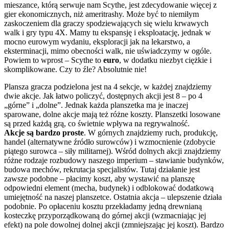
mieszance, którą serwuje nam Scythe, jest zdecydowanie więcej z
gier ekonomicznych, niż ameritrashy. Może być to niemiłym
zaskoczeniem dla graczy spodziewających się wielu krwawych
walk i gry typu 4X. Mamy tu ekspansję i eksploatację, jednak w
mocno eurowym wydaniu, eksploracji jak na lekarstwo, a
eksterminacji, mimo obecności walk, nie uświadczymy w ogóle.
Powiem to wprost – Scythe to
euro
, w dodatku niezbyt ciężkie i
skomplikowane. Czy to źle? Absolutnie nie!
Plansza gracza podzielona jest na 4 sekcje, w każdej znajdziemy
dwie akcje. Jak łatwo policzyć, dostępnych akcji jest 8 – po 4
„górne” i „dolne”. Jednak każda planszetka ma je inaczej
sparowane, dolne akcje mają też różne koszty. Planszetki losowane
są przed każdą grą, co świetnie wpływa na regrywalność.
Akcje są bardzo proste
. W górnych znajdziemy ruch, produkcję,
handel (alternatywne źródło surowców) i wzmocnienie (zdobycie
piątego surowca – siły militarnej). Wśród dolnych akcji znajdziemy
różne rodzaje rozbudowy naszego imperium – stawianie budynków,
budowa mechów, rekrutacja specjalistów. Tutaj działanie jest
zawsze podobne – płacimy koszt, aby wystawić na planszę
odpowiedni element (mecha, budynek) i odblokować dodatkową
umiejętność na naszej planszetce. Ostatnia akcja – ulepszenie działa
podobnie. Po opłaceniu kosztu przekładamy jedną drewnianą
kosteczkę przyporządkowaną do górnej akcji (wzmacniając jej
efekt) na pole dowolnej dolnej akcji (zmniejszając jej koszt). Bardzo