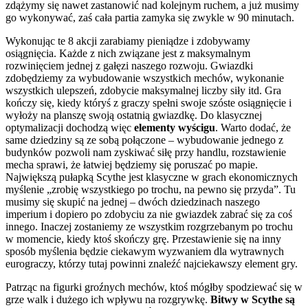
zdążymy się nawet zastanowić nad kolejnym ruchem, a już musimy
go wykonywać, zaś cała partia zamyka się zwykle w 90 minutach.
Wykonując te 8 akcji zarabiamy pieniądze i zdobywamy
osiągnięcia. Każde z nich związane jest z maksymalnym
rozwinięciem jednej z gałęzi naszego rozwoju. Gwiazdki
zdobędziemy za wybudowanie wszystkich mechów, wykonanie
wszystkich ulepszeń, zdobycie maksymalnej liczby siły itd. Gra
kończy się, kiedy któryś z graczy spełni swoje szóste osiągnięcie i
wyłoży na planszę swoją ostatnią gwiazdkę. Do klasycznej
optymalizacji dochodzą więc
elementy wyścigu
. Warto dodać, że
same dziedziny są ze sobą połączone – wybudowanie jednego z
budynków pozwoli nam zyskiwać siłę przy handlu, rozstawienie
mecha sprawi, że łatwiej będziemy się poruszać po mapie.
Największą pułapką Scythe jest klasyczne w grach ekonomicznych
myślenie „zrobię wszystkiego po trochu, na pewno się przyda”. Tu
musimy się skupić na jednej – dwóch dziedzinach naszego
imperium i dopiero po zdobyciu za nie gwiazdek zabrać się za coś
innego. Inaczej zostaniemy ze wszystkim rozgrzebanym po trochu
w momencie, kiedy ktoś skończy grę. Przestawienie się na inny
sposób myślenia będzie ciekawym wyzwaniem dla wytrawnych
eurograczy, którzy tutaj powinni znaleźć najciekawszy element gry.
Patrząc na figurki groźnych mechów, ktoś mógłby spodziewać się w
grze walk i dużego ich wpływu na rozgrywkę.
Bitwy w Scythe są