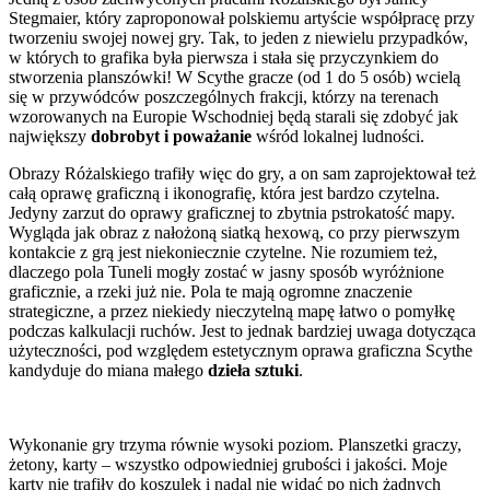
Stegmaier, który zaproponował polskiemu artyście współpracę przy
tworzeniu swojej nowej gry. Tak, to jeden z niewielu przypadków,
w których to grafika była pierwsza i stała się przyczynkiem do
stworzenia planszówki! W Scythe gracze (od 1 do 5 osób) wcielą
się w przywódców poszczególnych frakcji, którzy na terenach
wzorowanych na Europie Wschodniej będą starali się zdobyć jak
największy
dobrobyt i poważanie
wśród lokalnej ludności.
Obrazy Różalskiego trafiły więc do gry, a on sam zaprojektował też
całą oprawę graficzną i ikonografię, która jest bardzo czytelna.
Jedyny zarzut do oprawy graficznej to zbytnia pstrokatość mapy.
Wygląda jak obraz z nałożoną siatką hexową, co przy pierwszym
kontakcie z grą jest niekoniecznie czytelne. Nie rozumiem też,
dlaczego pola Tuneli mogły zostać w jasny sposób wyróżnione
graficznie, a rzeki już nie. Pola te mają ogromne znaczenie
strategiczne, a przez niekiedy nieczytelną mapę łatwo o pomyłkę
podczas kalkulacji ruchów. Jest to jednak bardziej uwaga dotycząca
użyteczności, pod względem estetycznym oprawa graficzna Scythe
kandyduje do miana małego
dzieła sztuki
.
Wykonanie gry trzyma równie wysoki poziom. Planszetki graczy,
żetony, karty – wszystko odpowiedniej grubości i jakości. Moje
karty nie trafiły do koszulek i nadal nie widać po nich żadnych