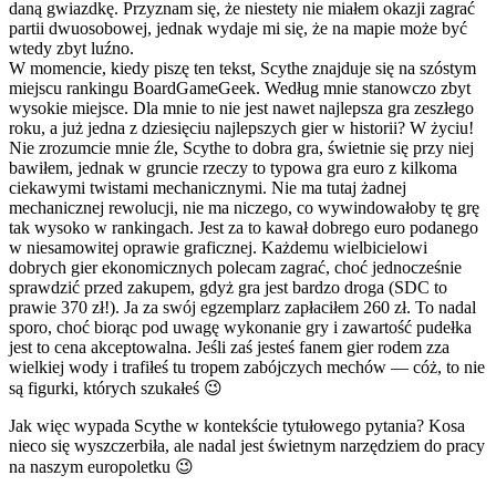
daną gwiazdkę. Przyznam się, że niestety nie miałem okazji zagrać
partii dwuosobowej, jednak wydaje mi się, że na mapie może być
wtedy zbyt luźno.
W momencie, kiedy piszę ten tekst, Scythe znajduje się na szóstym
miejscu rankingu BoardGameGeek. Według mnie stanowczo zbyt
wysokie miejsce. Dla mnie to nie jest nawet najlepsza gra zeszłego
roku, a już jedna z dziesięciu najlepszych gier w historii? W życiu!
Nie zrozumcie mnie źle, Scythe to dobra gra, świetnie się przy niej
bawiłem, jednak w gruncie rzeczy to typowa gra euro z kilkoma
ciekawymi twistami mechanicznymi. Nie ma tutaj żadnej
mechanicznej rewolucji, nie ma niczego, co wywindowałoby tę grę
tak wysoko w rankingach. Jest za to kawał dobrego euro podanego
w niesamowitej oprawie graficznej. Każdemu wielbicielowi
dobrych gier ekonomicznych polecam zagrać, choć jednocześnie
sprawdzić przed zakupem, gdyż gra jest bardzo droga (SDC to
prawie 370 zł!). Ja za swój egzemplarz zapłaciłem 260 zł. To nadal
sporo, choć biorąc pod uwagę wykonanie gry i zawartość pudełka
jest to cena akceptowalna. Jeśli zaś jesteś fanem gier rodem zza
wielkiej wody i trafiłeś tu tropem zabójczych mechów — cóż, to nie
są figurki, których szukałeś 😉
Jak więc wypada Scythe w kontekście tytułowego pytania? Kosa
nieco się wyszczerbiła, ale nadal jest świetnym narzędziem do pracy
na naszym europoletku 😉