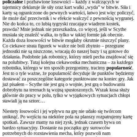
policzalne
i pozbawione losowości – każdy z walczących w
tajemnicy deklaruje ile siły oraz kart walki „wyda” w bitwie. Siła i
karty są ograniczone do pewnych wartości, łatwo jest więc policzyć,
ile może dać przeciwnik i w efekcie walczyć z pewnością wygranej.
Nie do końca to, co lubią tygryski rzucające wiadrem kostek,
prawda? Mnie jednak nie przeszkadza, co więcej, jeśli w Scythe
musiała się znaleźć walka, to tylko w takiej formie jak obecnie.
Każda doza losowości w bitwie mogłaby okrutnie niszczyć plany.
Co ciekawe strata figurek w walce nie boli zbytnio – przegrane
jednostki nie są niszczone, wracają do naszej bazy i są gotowe do
działania. Podobnie jak robotnicy, którzy mieli pecha znajdować się
na polubitwy. Tutaj kolejna ciekawostka mechaniczna – za każdego
robotnika, którego w ten sposób przegonimy, tracimy
popularność
.
Jest to o tyle ważne, że popularność decyduje ile punktów będziemy
dostawać za poszczególne kategorie punktowane na koniec gry. Jak
już pisałem – Scythe nie jest grą o wojnie, jest grą o budowaniu
dobrobytu na terenach tą wojną spustoszonych. Wszak kosa służy
głównie do pracy w polu, tylko w wyjątkowych sytuacjach chłopi
stawiali ją na sztorc…
Niestety losowości i jej wpływu na grę nie udało się twórcom
uniknąć. Po wejściu na niektóre pola na planszy rozpatrujemy kartę
spotkań. Zawsze mamy na niej zysk, jednak czasem bywa on
bardzo sytuacyjny. Dostanie na początku gry surowców
potrzebnych do rozstawienia mecha, który pozwoli nam