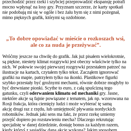
przechodzić przez rzeki i szybciej przeprowadzić ekspansję potrafi
mocno wpłynąć na losy gry. Przyznam szczerze, że karty spotkań
nie podobają mi się w ogóle i bez żalu bym się z nimi pożegnał,
mimo pięknych grafik, którymi są ozdobione.
„To dobre opowiadać w mieście o rozkoszach wsi,
ale co za nuda je przeżywać”.
Wróćmy jeszcze na chwilę do grafik. Jak już pisałem wielokrotnie,
są piękne, niestety klimat rozgrywki jest obecny właściwie tylko na
nich. W połowie swojej pierwszej rozgrywki przestałem patrzeć na
ilustracje na kartach, czytałem tylko tekst. Zacząłem ignorować
grafiki na mapie, patrzyłem tylko na ikonki. Plastikowe figurki
szybko przestały być groźnymi mechami, równie dobrze mogłyby to
być drewniane pionki. Scythe to euro, z całą spuścizną tego
gatunku, czyli
oderwaniem klimatu od mechaniki
gry. Jasne,
niektóre akcje są fajnie powiązane z tematem, jak np. wzorowana na
Rosji frakcja, która ciemięży ludzi i może wybierać tę samą
akcję drugi raz z rzędu, lub umiejętność pływania nordyckich
robotników. Jednak jaki sens ma fakt, że przez rzekę umiemy
przejść dopiero po rozstawieniu mecha? Dlaczego rekrutując
specjalistę w danej dziedzinie, dostaję bonus za każdym razem,
kiedy któryś z sąsiadów daną akcję wykona? Jakim sposobem