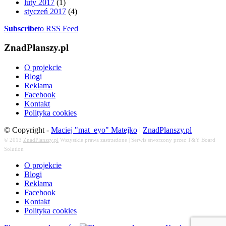
luty 2017
(1)
styczeń 2017
(4)
Subscribe
to RSS Feed
ZnadPlanszy.pl
O projekcie
Blogi
Reklama
Facebook
Kontakt
Polityka cookies
© Copyright -
Maciej "mat_eyo" Matejko
|
ZnadPlanszy.pl
© 2013
ZnadPlanszy.pl
Wszystkie prawa zastrzeżone | Serwis stworzony przez T&Y Board
Solution
O projekcie
Blogi
Reklama
Facebook
Kontakt
Polityka cookies