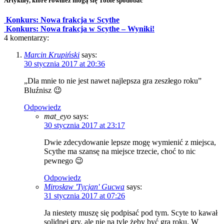
Artykuły, które również mogą się Tobie spodobać
Konkurs: Nowa frakcja w Scythe
Konkurs: Nowa frakcja w Scythe – Wyniki!
4
komentarzy:
Marcin Krupiński
says:
30 stycznia 2017 at 20:36
„Dla mnie to nie jest nawet najlepsza gra zeszłego roku”
Bluźnisz 😉
Odpowiedz
mat_eyo
says:
30 stycznia 2017 at 23:17
Dwie zdecydowanie lepsze mogę wymienić z miejsca,
Scythe ma szansę na miejsce trzecie, choć to nic
pewnego 😉
Odpowiedz
Mirosław 'Tycjan' Gucwa
says:
31 stycznia 2017 at 07:26
Ja niestety muszę się podpisać pod tym. Scyte to kawał
solidnej gry, ale nie na tyle żeby być grą roku. W