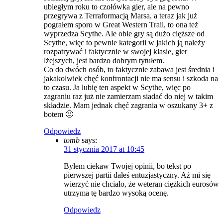
ubiegłym roku to czołówka gier, ale na pewno
przegrywa z Terraformacją Marsa, a teraz jak już
pograłem sporo w Great Western Trail, to ona też
wyprzedza Scythe. Ale obie gry są dużo cięższe od
Scythe, więc to pewnie kategorii w jakich ją należy
rozpatrywać i faktycznie w swojej klasie, gier
lżejszych, jest bardzo dobrym tytułem.
Co do dwóch osób, to faktycznie zabawa jest średnia i
jakakolwiek chęć konfrontacji nie ma sensu i szkoda na
to czasu. Ja lubię ten aspekt w Scythe, więc po
zagraniu raz już nie zamierzam siadać do niej w takim
składzie. Mam jednak chęć zagrania w oszukany 3+ z
botem 🙂
Odpowiedz
tomb
says:
31 stycznia 2017 at 10:45
Byłem ciekaw Twojej opinii, bo tekst po
pierwszej partii dałeś entuzjastyczny. Aż mi się
wierzyć nie chciało, że weteran ciężkich eurosów
utrzyma tę bardzo wysoką ocenę.
Odpowiedz