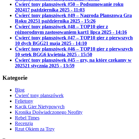
Ćwierć tony planszówek #50 – Podsumowanie roku
2024
17 października 2025 - 11:03
Ćwierć tony planszówek #49 – Nagroda Planszowa Gra
Roku 2025
1 października 2025 - 15:26
Ćwierć tony planszówek #48 – TOP10 gier z
różnorodnym zastosowaniem kart
1 lipca 2025 - 14:16
Ćwierć tony planszówek #47 – TOP10 gier z pierwszych
10 dych BGG
21 maja 2025 - 14:10
Ćwierć tony planszówek #46 – TOP10 gier z pierwszych
10 setek BGG
6 kwietnia 2025 - 15:50
Ćwierć tony planszówek #45 – gry, na które czekamy w
2025
21 stycznia 2025 - 13:59
Kategorie
Blog
Ćwierć tony planszówek
Felietony
Kącik Gier Nietypowych
Kronika Doświadczonego Neofity
Rebel Times
Recenzja
Rzut Okiem za Trzy