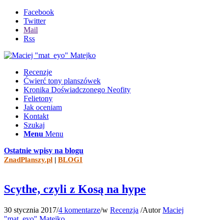
Facebook
Twitter
Mail
Rss
Recenzje
Ćwierć tony planszówek
Kronika Doświadczonego Neofity
Felietony
Jak oceniam
Kontakt
Szukaj
Menu
Menu
Ostatnie wpisy na blogu
ZnadPlanszy.pl
|
BLOGI
Scythe, czyli z Kosą na hype
30 stycznia 2017
/
4 komentarze
/
w
Recenzja
/
Autor
Maciej
"mat_eyo" Matejko