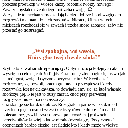
podczas produkcji w wiosce każdy robotnik tworzy nowego?
Zawsze myślałem, że do tego potrzeba dwojga 😉
Wszystkie te mechanizmy działają bardzo dobrze i pod względem
rozgrywki nie mam do nich zarzutów. Niestety klimat w tych
miejscach rozchodzi się w szwach i trzeba sporo zaparcia, żeby nie
przestać go dostrzegać.
„Wsi spokojna, wsi wesoła,
Który głos twej chwale zdoła?”
Scythe to kawał
solidnej eurogry
. Optymalizacja kolejnych akcji i
wyścig po cele daje dużo frajdy. Gra trochę zbyt nagle się urywa jak
na mój gust, wolę klasyczne dogrywanie tur. W Scythe zaś
rozkręcamy się powoli, potem gra mocno przyśpiesza i kiedy
rozgrywka jest najciekawsza, to dowiadujemy się, że ktoś właśnie
skończył grę. Nie jest to duży zarzut, choć przy pierwszej
rozgrywce może mocno zaskoczyć.
Gra skaluje się bardzo dobrze. Rozegrałem partie w składzie od
trzech do pięciu osób i wszystkie były równie dobre. Do nauki
polecam rozgrywki trzyosobowe, ponieważ mając dwóch
przeciwników łatwiej pilnować zakończenia gry. Przy czterech
oponentach bardzo ciężko jest śledzić kto i kiedy może wyłożyć