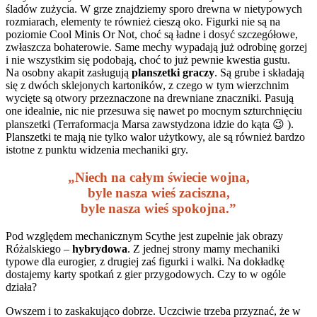
śladów zużycia. W grze znajdziemy sporo drewna w nietypowych
rozmiarach, elementy te również cieszą oko. Figurki nie są na
poziomie Cool Minis Or Not, choć są ładne i dosyć szczegółowe,
zwłaszcza bohaterowie. Same mechy wypadają już odrobinę gorzej
i nie wszystkim się podobają, choć to już pewnie kwestia gustu.
Na osobny akapit zasługują
planszetki graczy
. Są grube i składają
się z dwóch sklejonych kartoników, z czego w tym wierzchnim
wycięte są otwory przeznaczone na drewniane znaczniki. Pasują
one idealnie, nic nie przesuwa się nawet po mocnym szturchnięciu
planszetki (Terraformacja Marsa zawstydzona idzie do kąta 😉 ).
Planszetki te mają nie tylko walor użytkowy, ale są również bardzo
istotne z punktu widzenia mechaniki gry.
„Niech na całym świecie wojna,
byle nasza wieś zaciszna,
byle nasza wieś spokojna.”
Pod względem mechanicznym Scythe jest zupełnie jak obrazy
Różalskiego –
hybrydowa
. Z jednej strony mamy mechaniki
typowe dla eurogier, z drugiej zaś figurki i walki. Na dokładkę
dostajemy karty spotkań z gier przygodowych. Czy to w ogóle
działa?
Owszem i to zaskakująco dobrze. Uczciwie trzeba przyznać, że w