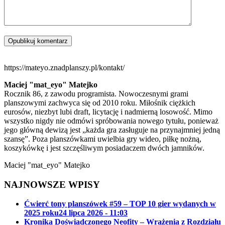
https://mateyo.znadplanszy.pl/kontakt/
Maciej "mat_eyo" Matejko
Rocznik 86, z zawodu programista. Nowoczesnymi grami
planszowymi zachwyca się od 2010 roku. Miłośnik ciężkich
eurosów, niezbyt lubi draft, licytację i nadmierną losowość. Mimo
wszystko nigdy nie odmówi spróbowania nowego tytułu, ponieważ
jego główną dewizą jest „każda gra zasługuje na przynajmniej jedną
szansę”. Poza planszówkami uwielbia gry wideo, piłkę nożną,
koszykówkę i jest szczęśliwym posiadaczem dwóch jamników.
Maciej "mat_eyo" Matejko
NAJNOWSZE WPISY
Ćwierć tony planszówek #59 – TOP 10 gier wydanych w
2025 roku
24 lipca 2026 - 11:03
Kronika Doświadczonego Neofity – Wrażenia z Rozdziału