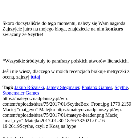
Skoro doczytaliście do tego momentu, należy się Wam nagroda.
Zajrzyjcie jutro na mojego bloga, znajdziecie na nim
konkurs
związany ze
Scythe
!
*Wszystkie śródtytuły to parafrazy polskich utworów literackich.
Jeśli nie wiesz, dlaczego w moich recenzjach brakuje metryczki z
oceną, zajrzyj
tutaj
.
Tagi:
Jakub Różalski
,
Jamey Stegmaier
,
Phalanx Games
,
Scythe
,
Stonemaier Games
https://mateyo.znadplanszy.pl/wp-
content/uploads/sites/75/2017/01/ScytheBox_Front.jpg
1770
2159
Maciej "mat_eyo" Matejko
https://mateyo.znadplanszy.pl/wp-
content/uploads/sites/75/2017/01/mateyo-header.png
Maciej
"mat_eyo" Matejko
2017-01-30 18:56:33
2021-01-16
19:26:19
Scythe, czyli z Kosą na hype