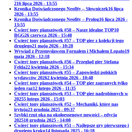
2
16 lipca 2026 - 13:55
Kronika Doświadczonego Neofity – Słowniczek
16 lipca
2026 - 13:55
Kronika Doświadczonego Neofity – Prolog
16 lipca 2026 -
13:55
Ćwierć tony planszówek #58 – Nasze idealne TOP10
BGG
26 czerwca 2026 - 15:48
Ćwierć tony planszówek #57 – TOP gier z kolekcji tego
drugiego
21 maja 2026 - 10:28
Wywiad z Przemysławem Fornalem i Michałem Łopato
19
maja 2026 - 12:18
Ćwierć tony planszówek #56 – Przegląd gier Stefana
Felda
22 kwietnia 2026 - 15:34
Ćwierć tony planszówek #55 – Zapowiedzi polskich
wydawców 2026
2 kwietnia 2026 - 10:48
Ćwierć tony planszówek #54 – TOP gier zagranych tylko
jeden raz
12 lutego 2026 - 11:35
Ćwierć tony planszówek #53 – TOP gier nadrobionych w
2025
5 lutego 2026 - 15:03
Ćwierć tony planszówek #52 – Mechaniki, które nas
irytują
23 grudnia 2025 - 09:37
Szybki rzut oka na okołoessenowe nowości – edycja
2025
10 grudnia 2025 - 14:08
Ćwierć tony planszówek #51 – Najlepsze gry pierwszego i
drugiego kroku
14 listopada 2025 - 16:18