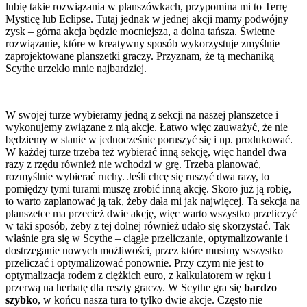
lubię takie rozwiązania w planszówkach, przypomina mi to Terrę
Mysticę lub Eclipse. Tutaj jednak w jednej akcji mamy podwójny
zysk – górna akcja będzie mocniejsza, a dolna tańsza. Świetne
rozwiązanie, które w kreatywny sposób wykorzystuje zmyślnie
zaprojektowane planszetki graczy. Przyznam, że tą mechaniką
Scythe urzekło mnie najbardziej.
W swojej turze wybieramy jedną z sekcji na naszej planszetce i
wykonujemy związane z nią akcje. Łatwo więc zauważyć, że nie
będziemy w stanie w jednocześnie poruszyć się i np. produkować.
W każdej turze trzeba też wybierać inną sekcję, więc handel dwa
razy z rzędu również nie wchodzi w grę. Trzeba planować,
rozmyślnie wybierać ruchy. Jeśli chcę się ruszyć dwa razy, to
pomiędzy tymi turami muszę zrobić inną akcję. Skoro już ją robię,
to warto zaplanować ją tak, żeby dała mi jak najwięcej. Ta sekcja na
planszetce ma przecież dwie akcję, więc warto wszystko przeliczyć
w taki sposób, żeby z tej dolnej również udało się skorzystać. Tak
właśnie gra się w Scythe – ciągłe przeliczanie, optymalizowanie i
dostrzeganie nowych możliwości, przez które musimy wszystko
przeliczać i optymalizować ponownie. Przy czym nie jest to
optymalizacja rodem z ciężkich euro, z kalkulatorem w ręku i
przerwą na herbatę dla reszty graczy. W Scythe gra się
bardzo
szybko
, w końcu nasza tura to tylko dwie akcje. Często nie